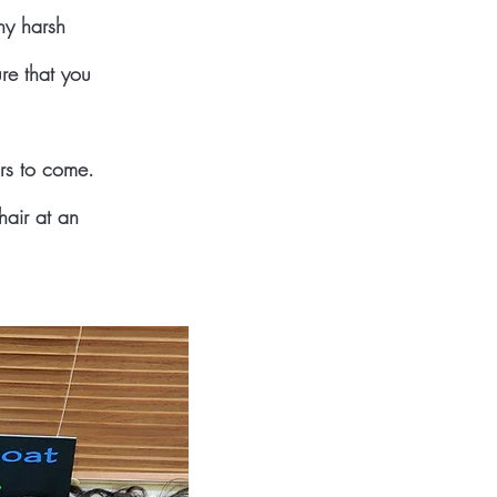
ny harsh
re that you
ars to come.
hair at an