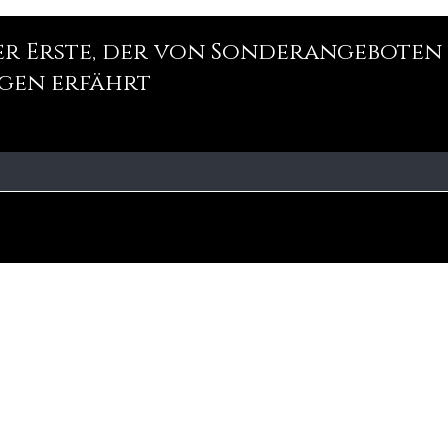
der Erste, der von Sonderangeboten
gen erfährt
Unsere
Fa
Geschäftsp
olitik