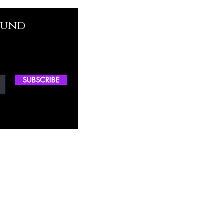
 und
SUBSCRIBE
ctory Location