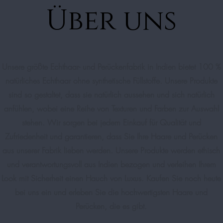
Über uns
Unsere größte Echthaar- und Perückenfabrik in Indien bietet 100 %
natürliches Echthaar ohne synthetische Füllstoffe. Unsere Produkte
sind so gestaltet, dass sie natürlich aussehen und sich natürlich
anfühlen, wobei eine Reihe von Texturen und Farben zur Auswahl
stehen. Wir sorgen bei jedem Einkauf für Qualität und
Zufriedenheit und garantieren, dass Sie Ihre Haare und Perücken
aus unserer Fabrik lieben werden. Unsere Produkte werden ethisch
und verantwortungsvoll aus Indien bezogen und verleihen Ihrem
Look mit Sicherheit einen Hauch von Luxus. Kaufen Sie noch heute
bei uns ein und erleben Sie die hochwertigsten Haare und
Perücken, die es gibt.​