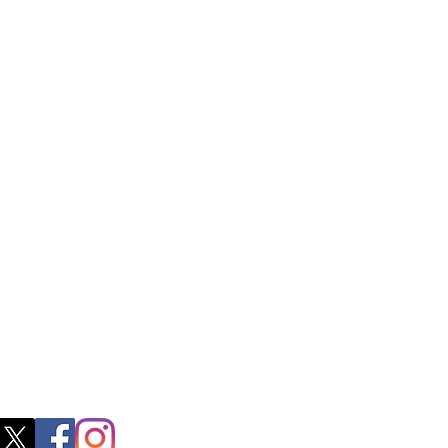
ss
0, M.S.P Complex, Near Oil Mill,
akkam Main Rd, Ullagaram, Chennai,
 Nadu 600091​
blacboathairs.com
s App
200979998