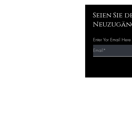
Seien Sie 
Neuzugän
Enter Yor Email Here
Schnellkau
f