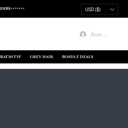
ders+++++++
USD ($)
Anmelden
RATIN TIP
GREY HAIR
BUNDLE DEALS
ABOUT US