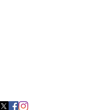
ss
0, M.S.P Complex, Near Oil Mill,
akkam Main Rd, Ullagaram, Chennai,
 Nadu 600091​
blacboathairs.com
s App
200979998