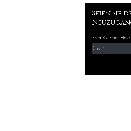
Seien Sie 
Neuzugän
Enter Yor Email Here
Schnellkau
f