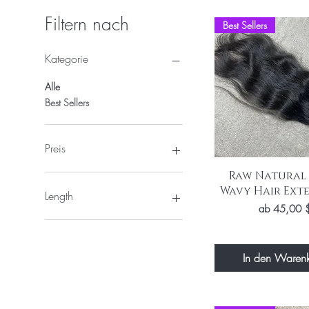
Filtern nach
Best Sellers
Kategorie
Alle
Best Sellers
Preis
Schnellansich
Raw Natural
32 $
45 $
Wavy Hair Ext
Length
Sale-Preis
ab
45,00 
10 Inch
12 Inch
14 Inch
In den Waren
16 Inch
18 Inch
20 Inch