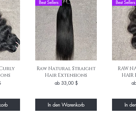
Best Sellers
Best Sellers
t
Schnellansicht
Sch
Curly
Raw Natural Straight
RAW N
ions
Hair Extensions
HAIR 
Sale-Preis
Sa
$
ab
33,00 $
a
korb
In den Warenkorb
In de