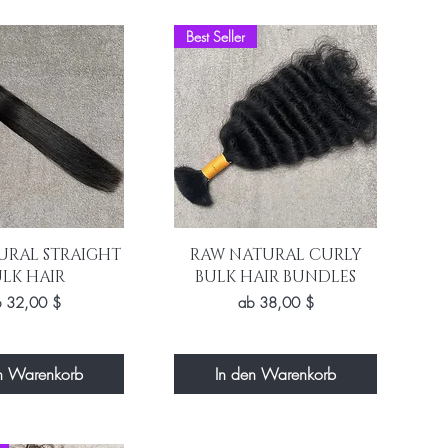
Best Seller
nellansicht
Schnellansicht
URAL STRAIGHT
RAW NATURAL CURLY
LK HAIR
BULK HAIR BUNDLES
le-Preis
Sale-Preis
b
32,00 $
ab
38,00 $
n Warenkorb
In den Warenkorb