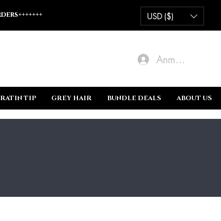
ders+++++++
USD ($)
Anmelden
RATIN TIP
GREY HAIR
BUNDLE DEALS
ABOUT US