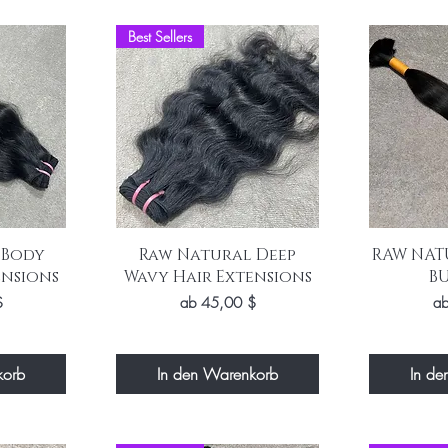
Best Sellers
t
Schnellansicht
Sch
 Body
Raw Natural Deep
RAW NAT
ensions
Wavy Hair Extensions
BU
Sale-Preis
Sa
$
ab
45,00 $
a
korb
In den Warenkorb
In de