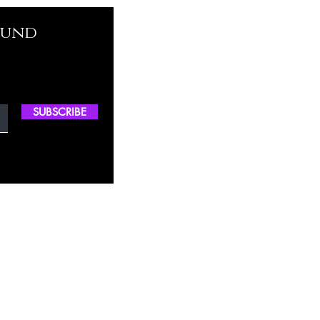
 und
SUBSCRIBE
ctory Location