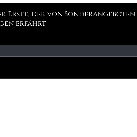
der Erste, der von Sonderangeboten
gen erfährt
Unsere
Fa
Geschäftsp
olitik