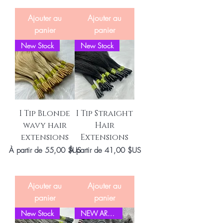
Ajouter au
Ajouter au
panier
panier
New Stock
New Stock
I Tip Blonde
I Tip Straight
wavy hair
Hair
extensions
Extensions
Prix promotionnel
Prix promotionnel
À partir de
55,00 $US
À partir de
41,00 $US
Ajouter au
Ajouter au
panier
panier
New Stock
NEW ARRIVEL