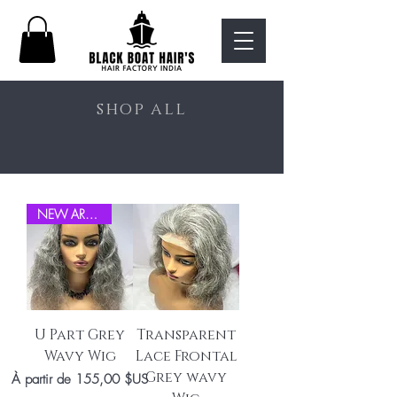
shop all
NEW ARRIVEL
U Part Grey
Transparent
Wavy Wig
Lace Frontal
Grey wavy
Prix promotionnel
À partir de
155,00 $US