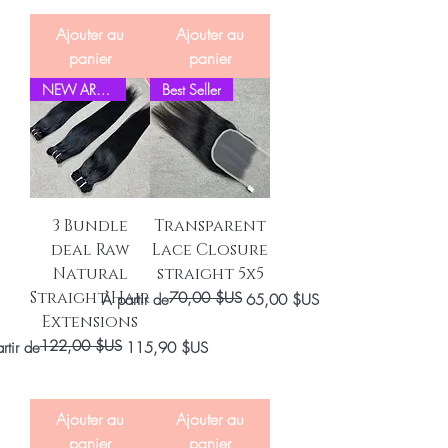
Ajouter au
Ajouter au
panier
panier
NEW ARRIVEL
Best Seller
3 Bundle
Transparent
deal Raw
Lace Closure
Natural
straight 5x5
Straight Hair
70,00 $US
Prix original
Prix promotionnel
À partir de
65,00 $US
Extensions
122,00 $US
original
 promotionnel
rtir de
115,90 $US
Ajouter au
Ajouter au
panier
panier