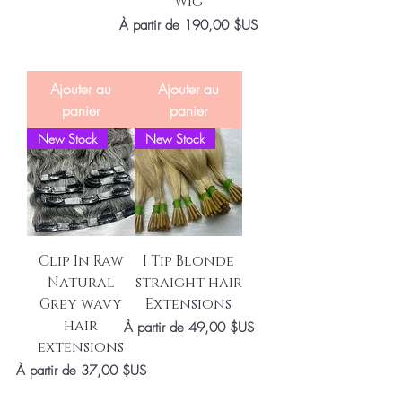
Wig
Prix promotionnel
À partir de
190,00 $US
Ajouter au
Ajouter au
panier
panier
New Stock
New Stock
Clip In Raw
I Tip Blonde
Natural
straight hair
Grey wavy
Extensions
hair
Prix promotionnel
À partir de
49,00 $US
extensions
Prix promotionnel
À partir de
37,00 $US