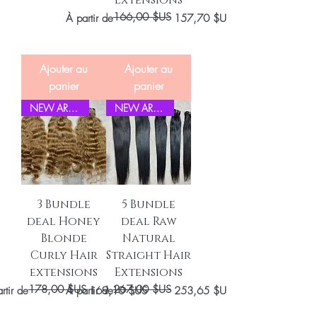
166,00 $US
Prix original
Prix promotionnel
À partir de
157,70 $US
Ajouter au
Ajouter au
panier
panier
NEW ARRIVEL
NEW ARRIVEL
3 Bundle
5 Bundle
deal Honey
deal Raw
Blonde
Natural
Curly Hair
Straight Hair
extensions
Extensions
178,00 $US
267,00 $US
original
 promotionnel
Prix original
Prix promotionnel
rtir de
À partir de
169,10 $US
253,65 $US