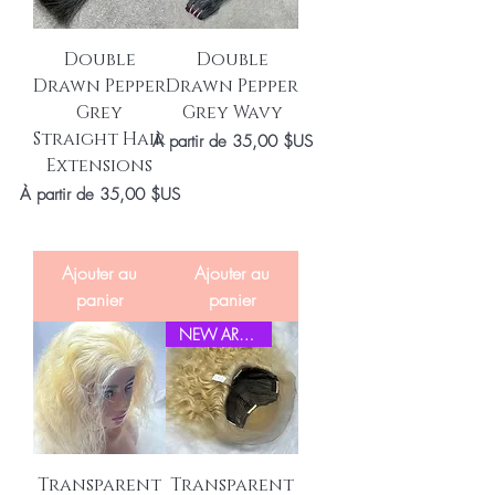
Double
Double
Drawn Pepper
Drawn Pepper
Grey
Grey Wavy
Straight Hair
Prix promotionnel
À partir de
35,00 $US
Extensions
Prix promotionnel
À partir de
35,00 $US
Ajouter au
Ajouter au
panier
panier
NEW ARRIVEL
Transparent
Transparent