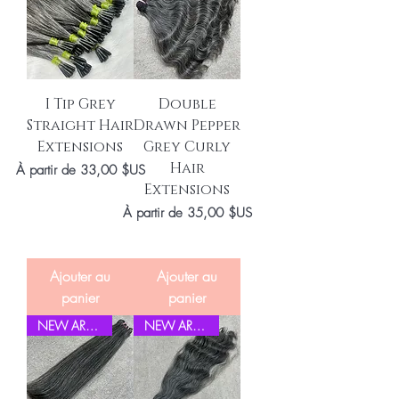
I Tip Grey
Double
Straight Hair
Drawn Pepper
Extensions
Grey Curly
Hair
Prix promotionnel
À partir de
33,00 $US
Extensions
Prix promotionnel
À partir de
35,00 $US
Ajouter au
Ajouter au
panier
panier
NEW ARRIVEL
NEW ARRIVEL