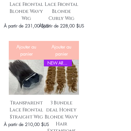
Lace Frontal
Lace Frontal
Blonde Wavy
Blonde
Wig
Curly Wig
Prix promotionnel
Prix promotionnel
À partir de
231,00 $US
À partir de
228,00 $US
Ajouter au
Ajouter au
panier
panier
NEW ARRIVEL
Transparent
3 Bundle
Lace Frontal
deal Honey
Straight Wig
Blonde Wavy
Hair
Prix promotionnel
À partir de
210,00 $US
Extensions